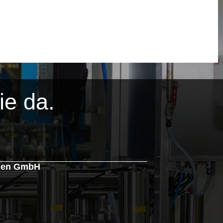
ie da.
agen GmbH